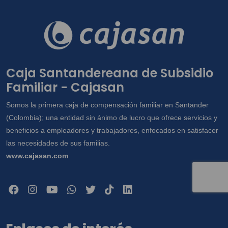
correspondencia, llamada telefónica,
aplicaciones web y mensajes SMS; y en
general para las demás finalidades
incorporadas en la Política de Tratamiento
de Información disponible en
Caja Santandereana de Subsidio
www.cajasan.com, la cual declaro conocer
Familiar - Cajasan
y saber que en esta se especifican cuáles
datos sensibles, y en especial para que
Somos la primera caja de compensación familiar en Santander
sean compartidos con terceros con quienes
(Colombia); una entidad sin ánimo de lucro que ofrece servicios y
la Caja tienen alianzas y/o convenios para
beneficios a empleadores y trabajadores, enfocados en satisfacer
la construcción de viviendas. Así mismo,
las necesidades de sus familias.
conozco que como titular me asisten los
www.cajasan.com
derechos a conocer, actualizar, rectificar y
suprimir mis datos y revocar la autorización.