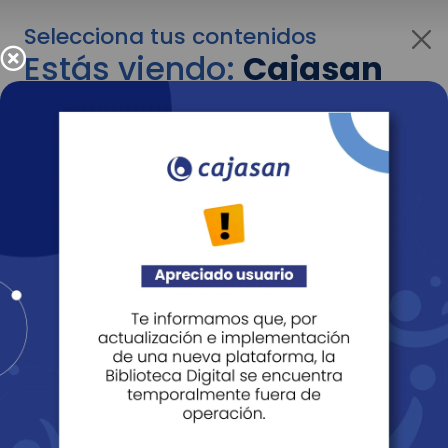
Selecciona tus contenidos
Estás viendo:
Cajasan
para personas
Para cambiar al contenido de tu interés más
adelante recuerda utilizar el menú
desplegable que se encuentra encima del
logo de Cajasan.
Entendido
Personas
Empresas
Corporativo