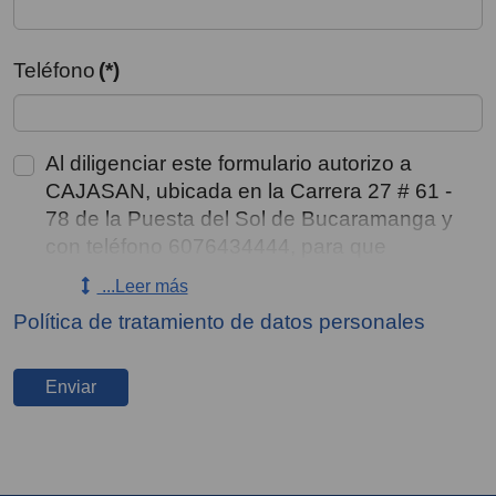
Teléfono
(*)
Al diligenciar este formulario autorizo a
CAJASAN, ubicada en la Carrera 27 # 61 -
78 de la Puesta del Sol de Bucaramanga y
con teléfono 6076434444, para que
recolecte, almacene, use, circule y/o
...Leer más
suprima mis datos personales y los de mis
Política de tratamiento de datos personales
representados, consignados en este medio
y en sus anexos, incluyendo el tratamiento
de datos sensibles y de menores de edad
Enviar
aun conociendo que no estoy obligado a
autorizarlo, para ser contactado para
gestiones de cobro y/o enviarme mensajes
comerciales, a través de correo electrónico,