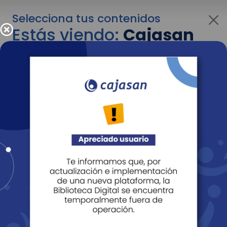
Selecciona tus contenidos
Estás viendo:
Cajasan
para personas
Para cambiar al contenido de tu interés más
adelante recuerda utilizar el menú
desplegable que se encuentra encima del
logo de Cajasan.
Entendido
Personas
Empresas
Corporativo