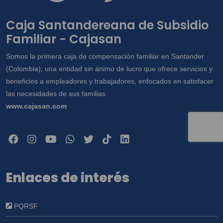
incorporadas en la Política de Tratamiento
de Información disponible en
Caja Santandereana de Subsidio
www.cajasan.com, la cual declaro conocer
Familiar - Cajasan
y saber que en esta se especifican cuáles
datos sensibles, y en especial para que
Somos la primera caja de compensación familiar en Santander
sean compartidos con terceros con quienes
(Colombia); una entidad sin ánimo de lucro que ofrece servicios y
la Caja tienen alianzas y/o convenios para
beneficios a empleadores y trabajadores, enfocados en satisfacer
la construcción de viviendas. Así mismo,
las necesidades de sus familias.
conozco que como titular me asisten los
www.cajasan.com
derechos a conocer, actualizar, rectificar y
suprimir mis datos y revocar la autorización.
Enlaces de interés
PQRSF