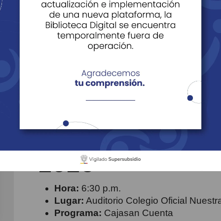
ulturales
Cajasan cuenta Málaga
Cajasan cuen
Disfruta del stand comedy de Mauricio Mu
ocurrencias, situaciones cotidianas y much
fin.
Fecha:
Viernes, 
2026
Hora:
6:30 p.m.
Lugar:
Auditorio Colegio Oficial Nuest
Programa:
Cajasan Cuenta