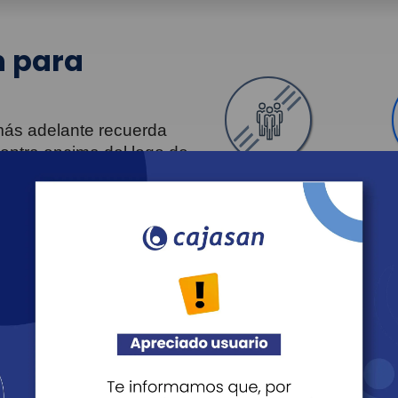
 para
 más adelante recuerda
uentra encima del logo de
Personas
Entendido
Revista Fácil Vivir
Agéndate
Noticias
Recreación
Educación
Cultura