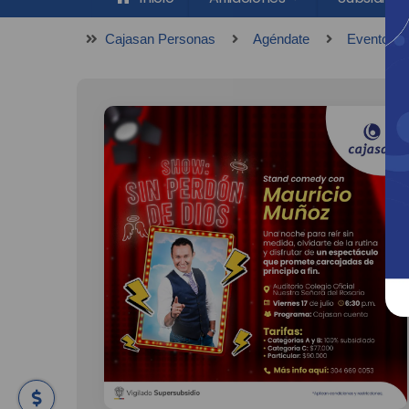
Cajasan Personas
Agéndate
Eventos C