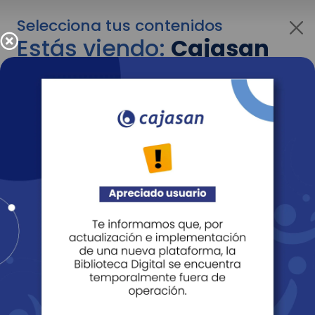
Selecciona tus contenidos
Estás viendo:
Cajasan
para personas
Para cambiar al contenido de tu interés más
adelante recuerda utilizar el menú
desplegable que se encuentra encima del
logo de Cajasan.
Entendido
Personas
Empresas
Corporativo