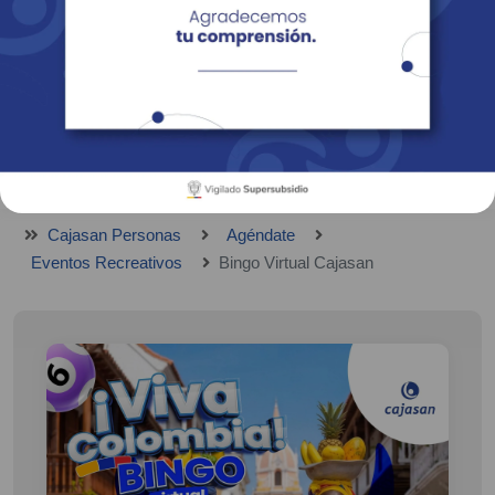
Empresas
Corporativo
Personas
Revista Fácil Vivir
Sedes
Directorio
Servicios En Línea
Cajasan Personas
Agéndate
Eventos Recreativos
Bingo Virtual Cajasan