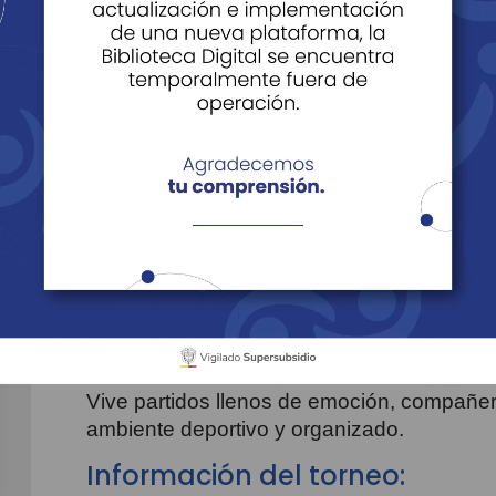
ecreativos
Torneo de Fútbol Femenino Cajasan
Torneo de
Fút
Cajasan
¡La cancha es de ellas!
Cajasan invita a todos los equipos femenino
Femenino
, un espacio que celebra el
tale
equipo
.
Vive partidos llenos de emoción, compañer
ambiente deportivo y organizado.
Información del torneo: