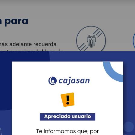
 para
 más adelante recuerda
uentra encima del logo de
Personas
Entendido
Revista Fácil Vivir
Agéndate
Noticias
Recreación
Educación
Cultura