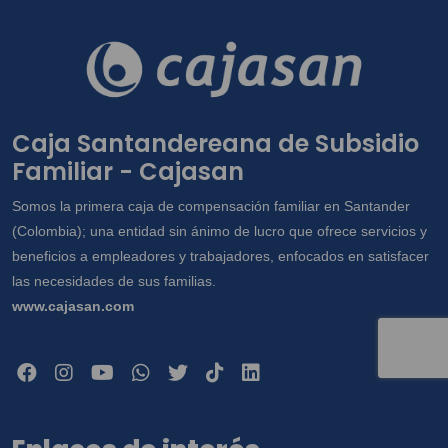
enviar mensajes publicitarios o comerciales,
a través de los canales: llamadas
telefónicas, correos electrónicos, mensajes
SMS, mensajes de aplicación web,
correspondencia y visitas a domicilio; y en
Caja Santandereana de Subsidio
general para las demás finalidades
Familiar - Cajasan
incorporadas en la Política de Tratamientos
de la Información dispuesta en
Somos la primera caja de compensación familiar en Santander
www.cajasan.com, la cual declaro conocer
(Colombia); una entidad sin ánimo de lucro que ofrece servicios y
y saber que en esta se establecen cuáles
beneficios a empleadores y trabajadores, enfocados en satisfacer
son datos sensibles. Así mismo, conozco
las necesidades de sus familias.
que como titular me asisten los derechos a
www.cajasan.com
conocer, actualizar, rectificar y suprimir mis
datos y revocar la autorización. Igualmente
declaro que poseo autorización, de los
otros titulares de datos que suministro, para
que CAJA SANTANDEREANA DE