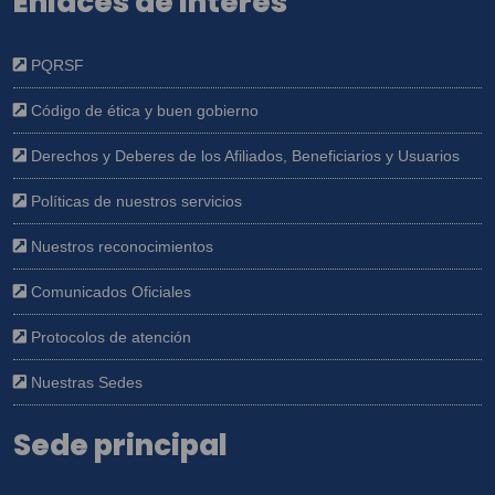
Enlaces de interés
SUBSIDIO FAMILIAR "CAJASAN" les dé
tratamiento conforme a las finalidades
consignadas en la Política.
PQRSF
Código de ética y buen gobierno
Derechos y Deberes de los Afiliados, Beneficiarios y Usuarios
Políticas de nuestros servicios
Nuestros reconocimientos
Comunicados Oficiales
Protocolos de atención
Nuestras Sedes
Sede principal