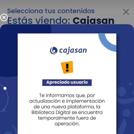
Selecciona tus contenidos
Estás viendo:
Cajasan
para personas
Para cambiar al contenido de tu interés más
adelante recuerda utilizar el menú
desplegable que se encuentra encima del
logo de Cajasan.
Entendido
Personas
Empresas
Corporativo