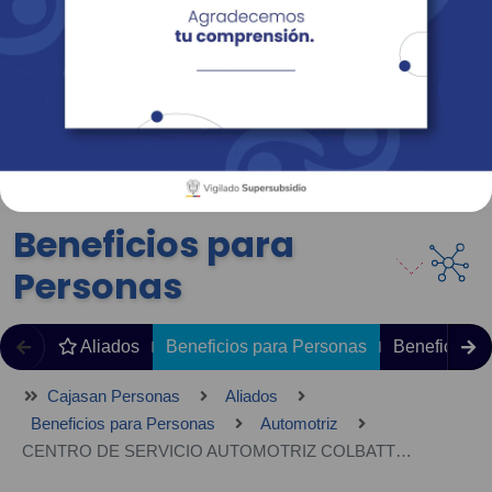
Empresas
Corporativo
Personas
Revista Fácil Vivir
Sedes
Directorio
Servicios En Línea
Beneficios para
Personas
Aliados
Beneficios para Personas
Beneficios 
Cajasan Personas
Aliados
Beneficios para Personas
Automotriz
CENTRO DE SERVICIO AUTOMOTRIZ COLBATTERY SAS