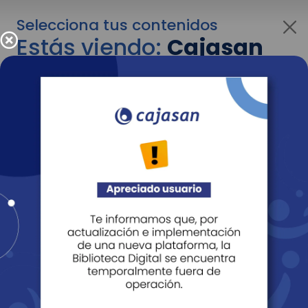
Selecciona tus contenidos
Estás viendo:
Cajasan
para personas
Para cambiar al contenido de tu interés más
adelante recuerda utilizar el menú
desplegable que se encuentra encima del
logo de Cajasan.
Entendido
Personas
Empresas
Corporativo