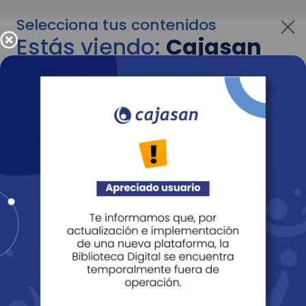
Selecciona tus contenidos
Estás viendo:
Cajasan
para personas
Para cambiar al contenido de tu interés más
adelante recuerda utilizar el menú
desplegable que se encuentra encima del
logo de Cajasan.
Entendido
Personas
Empresas
Corporativo