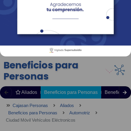
Empresas
Corporativo
Personas
Revista Fácil Vivir
Sedes
Directorio
Servicios En Línea
Beneficios para
Personas
Aliados
Beneficios para Personas
Beneficios 
Cajasan Personas
Aliados
Beneficios para Personas
Automotriz
Ciudad Móvil Vehículos Eléctronicos