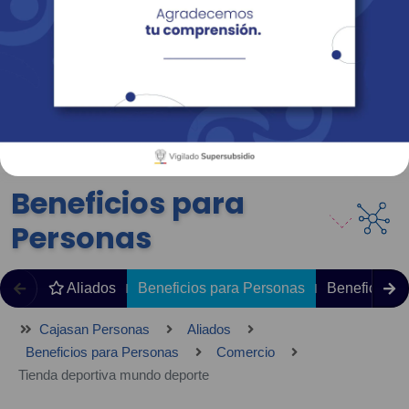
Empresas
Corporativo
Personas
Revista Fácil Vivir
Sedes
Directorio
Servicios En Línea
Beneficios para
Personas
Aliados
Beneficios para Personas
Beneficios 
Cajasan Personas
Aliados
Beneficios para Personas
Comercio
Tienda deportiva mundo deporte