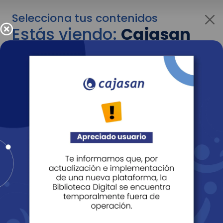
Selecciona tus contenidos
Estás viendo:
Cajasan
para personas
Para cambiar al contenido de tu interés más
adelante recuerda utilizar el menú
desplegable que se encuentra encima del
logo de Cajasan.
Entendido
Personas
Empresas
Corporativo