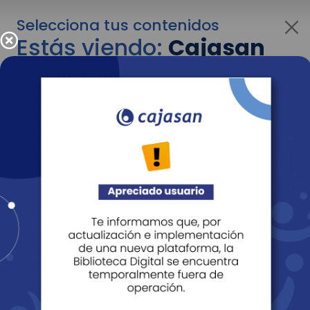
Selecciona tus contenidos
Estás viendo:
Cajasan
para personas
Para cambiar al contenido de tu interés más
adelante recuerda utilizar el menú
desplegable que se encuentra encima del
logo de Cajasan.
Entendido
Personas
Empresas
Corporativo