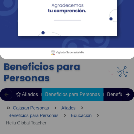
Empresas
Corporativo
Personas
Revista Fácil Vivir
Sedes
Directorio
Servicios En Línea
Beneficios para
Personas
Aliados
Beneficios para Personas
Beneficios 
Cajasan Personas
Aliados
Beneficios para Personas
Educación
Heiiu Global Teacher