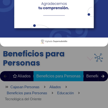
Empresas
Corporativo
Personas
Revista Fácil Vivir
Sedes
Directorio
Servicios En Línea
Beneficios para
Personas
Aliados
Beneficios para Personas
Beneficios 
Cajasan Personas
Aliados
Beneficios para Personas
Educación
Tecnológica del Oriente