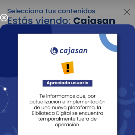
Selecciona tus contenidos
Estás viendo:
Cajasan
para personas
Para cambiar al contenido de tu interés más
adelante recuerda utilizar el menú
desplegable que se encuentra encima del
logo de Cajasan.
Entendido
Personas
Empresas
Corporativo