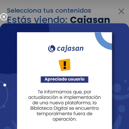
Selecciona tus contenidos
Estás viendo:
Cajasan
para personas
Para cambiar al contenido de tu interés más
adelante recuerda utilizar el menú
desplegable que se encuentra encima del
logo de Cajasan.
Entendido
Personas
Empresas
Corporativo