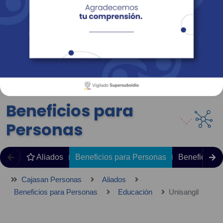
Empresas
Corporativo
Personas
Revista Fácil Vivir
Sedes
Directorio
Servicios En Línea
Beneficios para
Personas
Aliados
Beneficios para Personas
Beneficios 
Cajasan Personas
Aliados
Beneficios para Personas
Educación
Unisangil