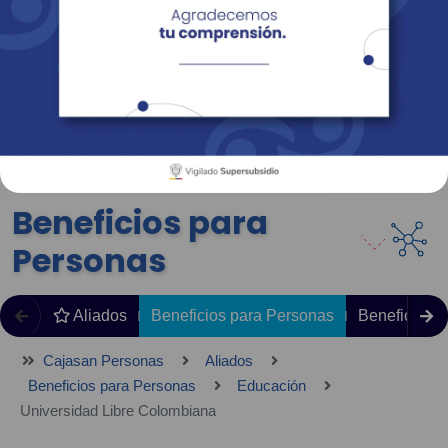
Empresas
Corporativo
Personas
Revista Fácil Vivir
Sedes
Directorio
Servicios En Línea
Beneficios para
Personas
Aliados
Beneficios para Personas
Beneficios 
Cajasan Personas
Aliados
Beneficios para Personas
Educación
Universidad Libre Colombiana