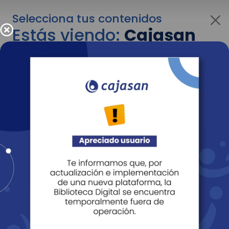
Selecciona tus contenidos
Estás viendo:
Cajasan
para personas
Para cambiar al contenido de tu interés más
adelante recuerda utilizar el menú
desplegable que se encuentra encima del
logo de Cajasan.
Entendido
Personas
Empresas
Corporativo