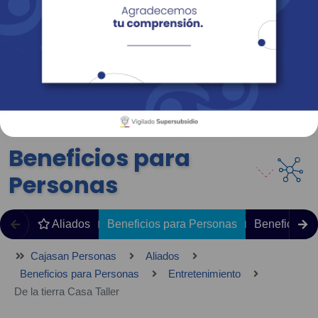
Empresas
Corporativo
Personas
Revista Fácil Vivir
Sedes
Directorio
Servicios En Línea
Beneficios para
Personas
Aliados
Beneficios para Personas
Beneficios 
Cajasan Personas
Aliados
Beneficios para Personas
Entretenimiento
De la tierra Casa Taller