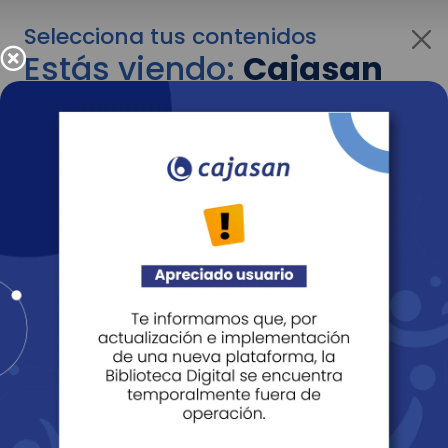
Selecciona tus contenidos
Estás viendo:
Cajasan
para personas
Para cambiar al contenido de tu interés más
adelante recuerda utilizar el menú
desplegable que se encuentra encima del
logo de Cajasan.
Entendido
Personas
Empresas
Corporativo