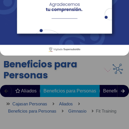
Empresas
Corporativo
Personas
Revista Fácil Vivir
Sedes
Directorio
Servicios En Línea
Beneficios para
Personas
Aliados
Beneficios para Personas
Beneficios 
Cajasan Personas
Aliados
Beneficios para Personas
Gimnasio
Fit Training