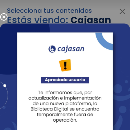
Selecciona tus contenidos
Estás viendo:
Cajasan
para personas
Para cambiar al contenido de tu interés más
adelante recuerda utilizar el menú
desplegable que se encuentra encima del
logo de Cajasan.
Entendido
Personas
Empresas
Corporativo