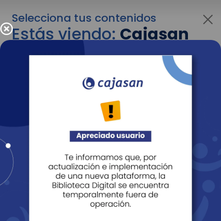
Selecciona tus contenidos
Estás viendo:
Cajasan
para personas
Para cambiar al contenido de tu interés más
adelante recuerda utilizar el menú
desplegable que se encuentra encima del
logo de Cajasan.
Entendido
Personas
Empresas
Corporativo