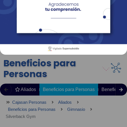
Empresas
Corporativo
Personas
Revista Fácil Vivir
Sedes
Directorio
Servicios En Línea
Beneficios para
Personas
Aliados
Beneficios para Personas
Beneficios 
Cajasan Personas
Aliados
Beneficios para Personas
Gimnasio
Silverback Gym