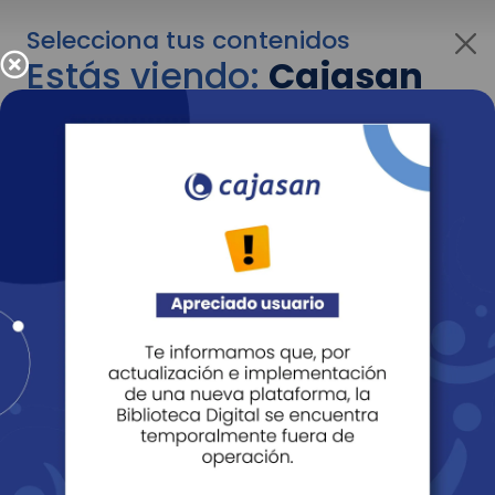
Selecciona tus contenidos
Estás viendo:
Cajasan
para personas
Para cambiar al contenido de tu interés más
adelante recuerda utilizar el menú
desplegable que se encuentra encima del
logo de Cajasan.
Entendido
Personas
Empresas
Corporativo