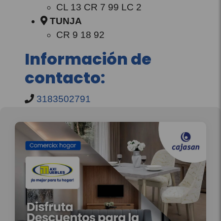
CL 13 CR 7 99 LC 2
TUNJA
CR 9 18 92
Información de
contacto:
3183502791