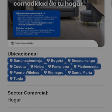
Ubicaciones:
Barrancabermeja
Bogotá
Bucaramanga
Cúcuta
Neiva
Pamplona
Piedecuesta
Puerto Wilches
Rionegro
Santa Marta
Tunja
Sector Comercial:
Hogar