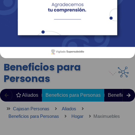
Empresas
Corporativo
Personas
Revista Fácil Vivir
Sedes
Directorio
Servicios En Línea
Beneficios para
Personas
Aliados
Beneficios para Personas
Beneficios 
Cajasan Personas
Aliados
Beneficios para Personas
Hogar
Maximuebles