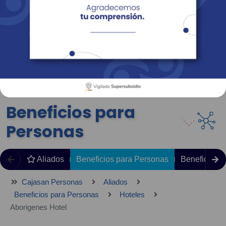
Empresas
Corporativo
Personas
Revista Fácil Vivir
Sedes
Directorio
Servicios En Línea
Beneficios para
Personas
Aliados
Beneficios para Personas
Beneficios 
Cajasan Personas
Aliados
Beneficios para Personas
Hoteles
Aborigenes Hotel