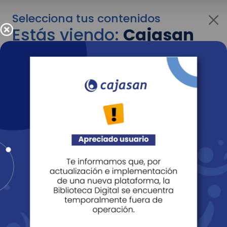
Selecciona tus contenidos
Estás viendo:
Cajasan
para personas
Para cambiar al contenido de tu interés más
adelante recuerda utilizar el menú
desplegable que se encuentra encima del
logo de Cajasan.
Entendido
Personas
Empresas
Corporativo