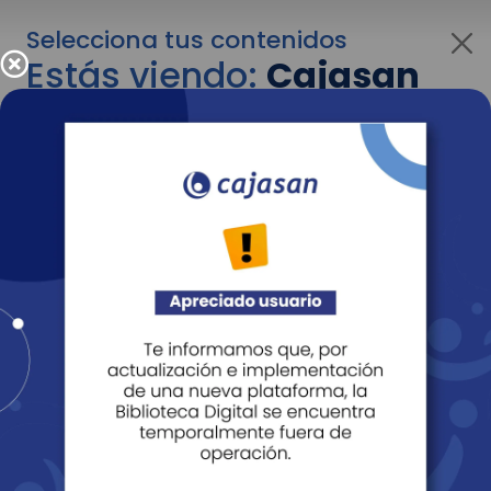
Selecciona tus contenidos
Estás viendo:
Cajasan
para personas
Para cambiar al contenido de tu interés más
adelante recuerda utilizar el menú
desplegable que se encuentra encima del
logo de Cajasan.
Entendido
Personas
Empresas
Corporativo