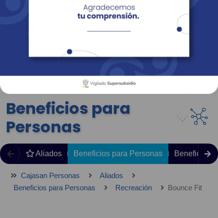
Empresas
Corporativo
Personas
Revista Fácil Vivir
Sedes
Directorio
Servicios En Línea
Beneficios para
Personas
Aliados
Beneficios para Personas
Beneficios 
Cajasan Personas
Aliados
Beneficios para Personas
Recreación
Bounce Fit