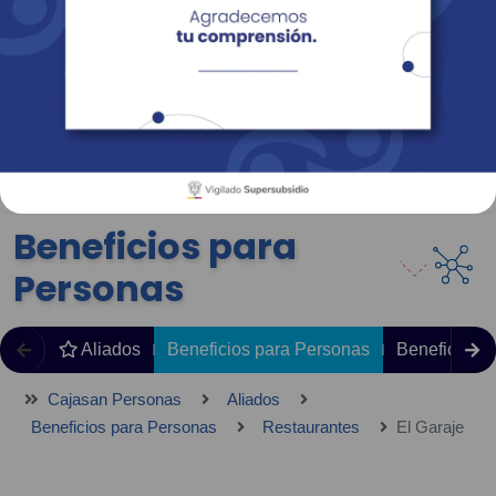
Empresas
Corporativo
Personas
Revista Fácil Vivir
Sedes
Directorio
Servicios En Línea
Beneficios para
Personas
Aliados
Beneficios para Personas
Beneficios 
Cajasan Personas
Aliados
Beneficios para Personas
Restaurantes
El Garaje