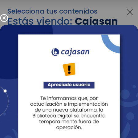
Selecciona tus contenidos
Estás viendo:
Cajasan
para personas
Para cambiar al contenido de tu interés más
adelante recuerda utilizar el menú
desplegable que se encuentra encima del
logo de Cajasan.
Entendido
Personas
Empresas
Corporativo