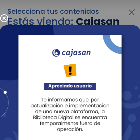
Selecciona tus contenidos
Estás viendo:
Cajasan
para personas
Para cambiar al contenido de tu interés más
adelante recuerda utilizar el menú
desplegable que se encuentra encima del
logo de Cajasan.
Entendido
Personas
Empresas
Corporativo