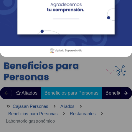
Empresas
Corporativo
Personas
Revista Fácil Vivir
Sedes
Directorio
Servicios En Línea
Beneficios para
Personas
Aliados
Beneficios para Personas
Beneficios 
Cajasan Personas
Aliados
Beneficios para Personas
Restaurantes
Laboratorio gastronómico