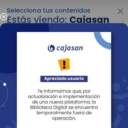
Selecciona tus contenidos
Estás viendo:
Cajasan
para personas
Para cambiar al contenido de tu interés más
adelante recuerda utilizar el menú
desplegable que se encuentra encima del
logo de Cajasan.
Entendido
Personas
Empresas
Corporativo