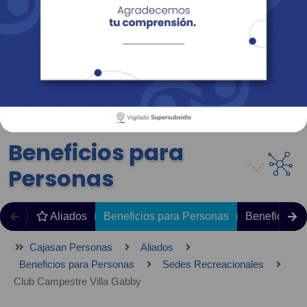
Empresas
Corporativo
Personas
Revista Fácil Vivir
Sedes
Directorio
Servicios En Línea
Beneficios para
Personas
Aliados
Beneficios para Personas
Beneficios 
Cajasan Personas
Aliados
Beneficios para Personas
Sedes Recreacionales
Club Campestre Villa Gabby