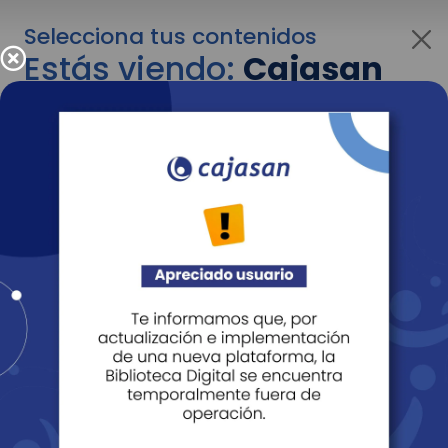
Selecciona tus contenidos
Estás viendo:
Cajasan
para personas
Para cambiar al contenido de tu interés más
adelante recuerda utilizar el menú
desplegable que se encuentra encima del
logo de Cajasan.
Entendido
Personas
Empresas
Corporativo