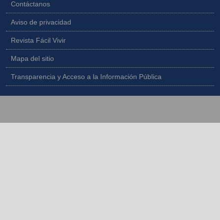
Contáctanos
Aviso de privacidad
Revista Fácil Vivir
Mapa del sitio
Transparencia y Acceso a la Información Pública
Copyright © 2026 - Todos los derechos reservados |
Diseñado por
IngeWeb - www.ingeweb.co