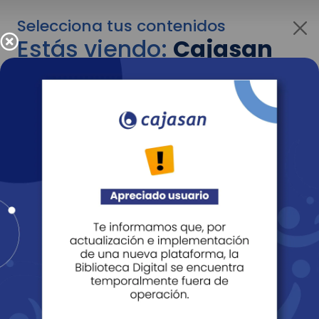
Selecciona tus contenidos
Estás viendo:
Cajasan
para personas
Para cambiar al contenido de tu interés más
adelante recuerda utilizar el menú
desplegable que se encuentra encima del
logo de Cajasan.
Entendido
Personas
Empresas
Corporativo