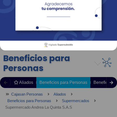
Empresas
Corporativo
Personas
Revista Fácil Vivir
Sedes
Directorio
Servicios En Línea
Beneficios para
Personas
Aliados
Beneficios para Personas
Beneficios 
Cajasan Personas
Aliados
Beneficios para Personas
Supermercados
Supermercado Andrea La Quinta S.A.S