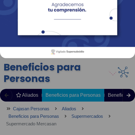
Empresas
Corporativo
Personas
Revista Fácil Vivir
Sedes
Directorio
Servicios En Línea
Beneficios para
Personas
Aliados
Beneficios para Personas
Beneficios 
Cajasan Personas
Aliados
Beneficios para Personas
Supermercados
Supermercado Mercasan