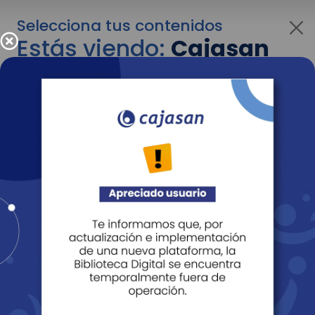
Selecciona tus contenidos
Estás viendo:
Cajasan
para personas
Para cambiar al contenido de tu interés más
adelante recuerda utilizar el menú
desplegable que se encuentra encima del
logo de Cajasan.
Entendido
Personas
Empresas
Corporativo