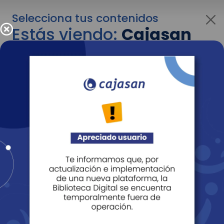
Selecciona tus contenidos
Estás viendo:
Cajasan
para personas
Para cambiar al contenido de tu interés más
adelante recuerda utilizar el menú
desplegable que se encuentra encima del
logo de Cajasan.
Entendido
Personas
Empresas
Corporativo