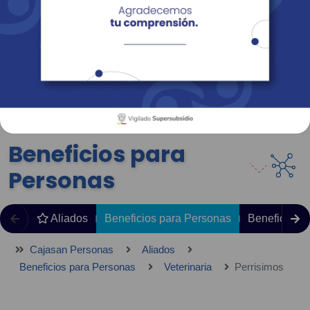
Empresas
Corporativo
Personas
Revista Fácil Vivir
Sedes
Directorio
Servicios En Línea
Beneficios para
Personas
Aliados
Beneficios para Personas
Beneficios 
Cajasan Personas
Aliados
Beneficios para Personas
Veterinaria
Perrisimos