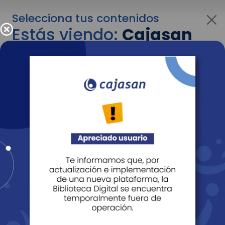
Selecciona tus contenidos
Estás viendo:
Cajasan
para personas
Para cambiar al contenido de tu interés más
adelante recuerda utilizar el menú
desplegable que se encuentra encima del
logo de Cajasan.
Entendido
Personas
Empresas
Corporativo