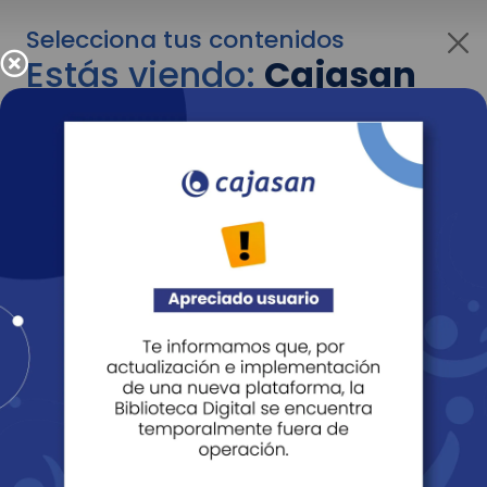
Selecciona tus contenidos
Estás viendo:
Cajasan
para personas
Para cambiar al contenido de tu interés más
adelante recuerda utilizar el menú
desplegable que se encuentra encima del
logo de Cajasan.
Entendido
Personas
Empresas
Corporativo