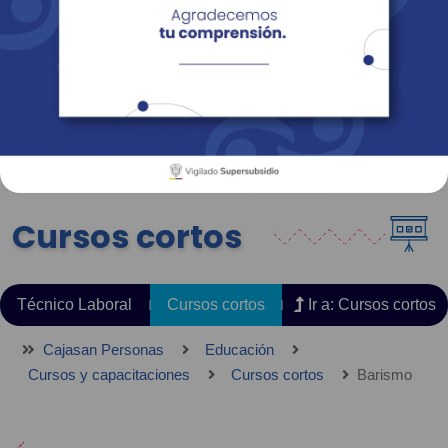
Empresas
Corporativo
Personas
Revista Fácil Vivir
Sedes
Directorio
Servicios En Línea
Cursos cortos
Técnico Laboral
Cursos cortos
Ir a: Cursos cortos
Cajasan Personas
Educación
Cursos y capacitaciones
Cursos cortos
Barismo