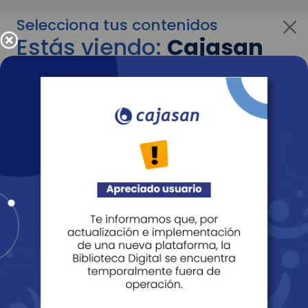
Selecciona tus contenidos
Estás viendo:
Cajasan
para personas
Para cambiar al contenido de tu interés más
adelante recuerda utilizar el menú
desplegable que se encuentra encima del
logo de Cajasan.
Entendido
Personas
Empresas
Corporativo