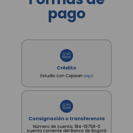
y revocar la autorización. Igualmente declaro que
pago
poseo autorización, de los otros titulares de datos
que suministro, para que CAJA SANTANDEREANA
DE SUBSIDIO FAMILIAR "CAJASAN" les dé
tratamiento conforme a las finalidades
consignadas en la Política.
Crédito
Estudio con Cajasan
aquí
Consignación o transferencia
Número de cuenta: 184-19758-0
cuenta corriente del Banco de Bogotá