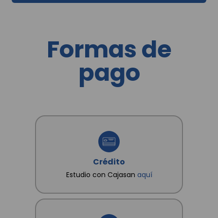
domicilio; y en general para las demás finalidades
incorporadas en la Política de Tratamientos de la
Información dispuesta en www.cajasan.com, la
cual declaro conocer y saber que en esta se
establecen cuáles son datos sensibles. Así mismo,
Formas de
conozco que como titular me asisten los derechos
a conocer, actualizar, rectificar y suprimir mis datos
y revocar la autorización. Igualmente declaro que
pago
poseo autorización, de los otros titulares de datos
que suministro, para que CAJA SANTANDEREANA
DE SUBSIDIO FAMILIAR "CAJASAN" les dé
tratamiento conforme a las finalidades
consignadas en la Política.
Crédito
Estudio con Cajasan
aquí