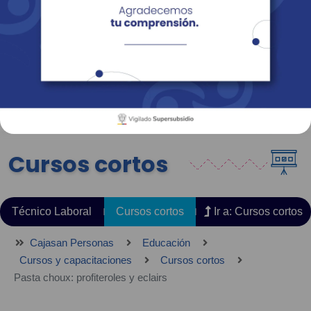
Empresas
Corporativo
Personas
Revista Fácil Vivir
Sedes
Directorio
Servicios En Línea
Cursos cortos
Técnico Laboral
Cursos cortos
Ir a: Cursos cortos
Cajasan Personas
Educación
Cursos y capacitaciones
Cursos cortos
Pasta choux: profiteroles y eclairs