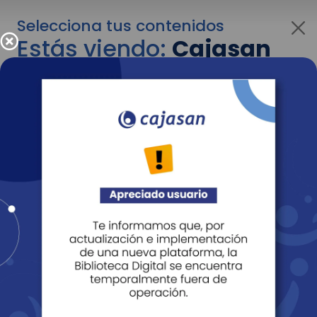
Selecciona tus contenidos
Estás viendo:
Cajasan
para personas
Para cambiar al contenido de tu interés más
adelante recuerda utilizar el menú
desplegable que se encuentra encima del
logo de Cajasan.
Entendido
Personas
Empresas
Corporativo