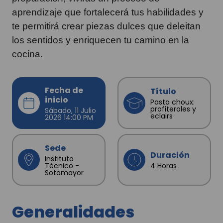
aprendizaje que fortalecerá tus habilidades y
te permitirá crear piezas dulces que deleitan
los sentidos y enriquecen tu camino en la
cocina.
Fecha de
Título
inicio
Pasta choux:
profiteroles y
Sábado, 11 Julio
eclairs
2026 14:00 PM
Sede
Duración
Instituto
Técnico -
4 Horas
Sotomayor
Generalidades