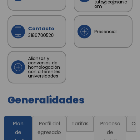
tuto@cajasan.c
om
Contacto
Presencial
3186700520
Alianzas y
convenios de
homologación
con diferentes
universidades
Generalidades
Plan
Perfil del
Tarifas
Proceso
Co
de
egresado
de