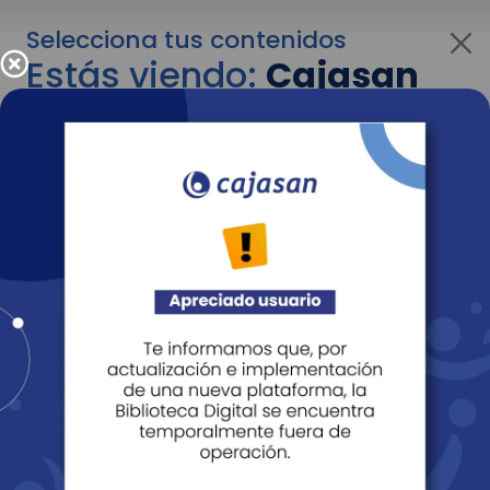
Selecciona tus contenidos
Estás viendo:
Cajasan
para personas
Para cambiar al contenido de tu interés más
adelante recuerda utilizar el menú
desplegable que se encuentra encima del
logo de Cajasan.
Entendido
Personas
Empresas
Corporativo