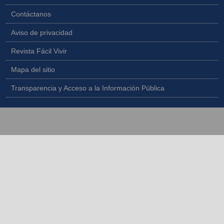
Contáctanos
Aviso de privacidad
Revista Fácil Vivir
Mapa del sitio
Transparencia y Acceso a la Información Pública
Copyright © 2026 - Todos los derechos reservados |
Diseñado por
IngeWeb - www.ingeweb.co