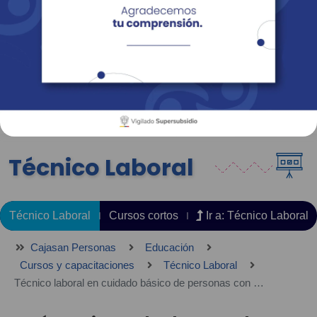
Empresas
Corporativo
Personas
Revista Fácil Vivir
Sedes
Directorio
Servicios En Línea
Técnico Laboral
Técnico Laboral
Cursos cortos
Ir a: Técnico Laboral
Cajasan Personas
Educación
Cursos y capacitaciones
Técnico Laboral
Técnico laboral en cuidado básico de personas con dependencia