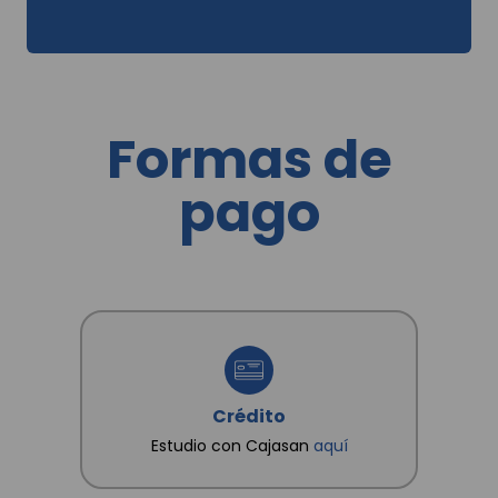
electrónicos, mensajes SMS, mensajes de
aplicación web, correspondencia y visitas a
domicilio; y en general para las demás finalidades
incorporadas en la Política de Tratamientos de la
Información dispuesta en www.cajasan.com, la
cual declaro conocer y saber que en esta se
establecen cuáles son datos sensibles. Así mismo,
Formas de
conozco que como titular me asisten los derechos
a conocer, actualizar, rectificar y suprimir mis datos
y revocar la autorización. Igualmente declaro que
pago
poseo autorización, de los otros titulares de datos
que suministro, para que CAJA SANTANDEREANA
DE SUBSIDIO FAMILIAR "CAJASAN" les dé
tratamiento conforme a las finalidades
consignadas en la Política.
Crédito
Estudio con Cajasan
aquí