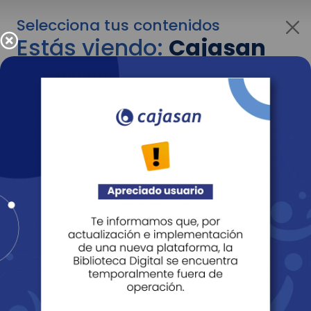
Selecciona tus contenidos
Estás viendo:
Cajasan
para personas
Para cambiar al contenido de tu interés más
adelante recuerda utilizar el menú
desplegable que se encuentra encima del
logo de Cajasan.
Entendido
Personas
Empresas
Corporativo