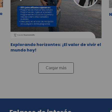
cil Vivir
lo
N