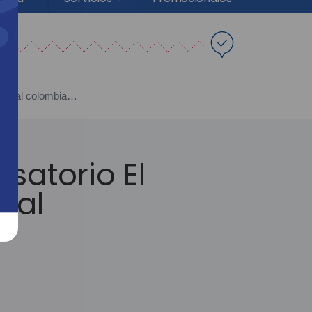
Cajasan estuvo presente en el conversatorio El turismo potencializador del tejido social colombiano: Topocoro
satorio El
cial