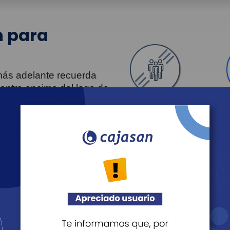
 para
 más adelante recuerda
uentra encima del logo de
Personas
Revista Fácil Vivir
Agéndate
Noticias
Recreación
Educación
Cultura