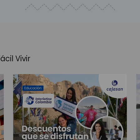
tel Holiday Inn como parte de la agenda académic
teles, Restaurantes y catering de la región con el