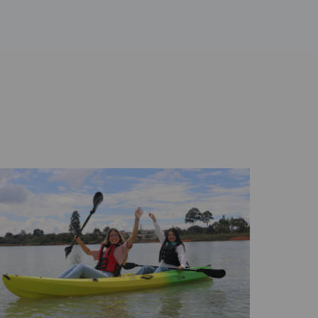
a de HORECA, un evento anual liderado
 propósito de seguir fortaleciendo la