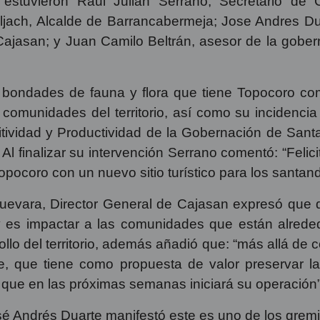
evó a cabo el conversatorio El turismo potencializ
n de expertos del sector Turismo a nivel local y nac
o estuvieron Raul Julián Serrano, Secretario de 
jach, Alcalde de Barrancabermeja; Jose Andres Dua
ajasan; y Juan Camilo Beltrán, asesor de la goberna