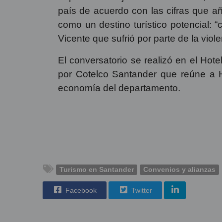
del embalse de Topocoro.
Durante la jornada se destacaron las
articular el sector empresarial con las
Julián Serrano, Secretario de Compet
prioridad en la agenda departamental. 
en el departamento y en especial en T
Por su parte, el Ing. César Augusto 
compensación, hay un reto enorme y 
capacitaciones que permitan el desarr
trabajando por un proyecto sostenible
estamos haciendo con la primera fase 
El presidente ejecutivo de Cotelco, J
país de acuerdo con las cifras que a
como un destino turístico potencial: 
Vicente que sufrió por parte de la viole