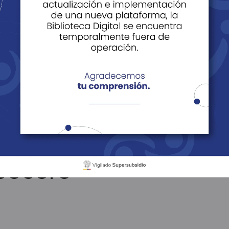
presente en el conver
lizador del tejido so
pocoro