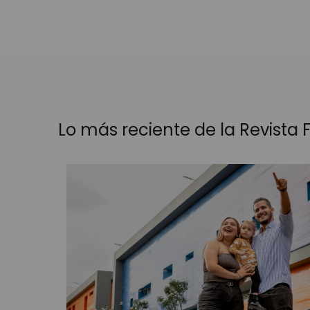
El conversatorio se realizó en el Ho
por Cotelco Santander que reúne a Ho
economía del departamento.
Turismo en Santander
Convenios y alianzas
Facebook
Twitter