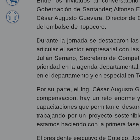
El pasado viernes 4 de agosto, se ll
espacio que contó con la participació
nuevo destino turístico de Santander.
Entre los invitados al conversatori
Gobernación de Santander; Alfonso El
César Augusto Guevara, Director de C