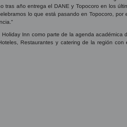
 bondades de fauna y flora que tiene Topocoro como
 comunidades del territorio, así como su incidencia 
itividad y Productividad de la Gobernación de San
Al finalizar su intervención Serrano comentó: “Felic
opocoro con un nuevo sitio turístico para los santan
Guevara, Director General de Cajasan expresó que 
es impactar a las comunidades que están alrededor
ollo del territorio, además añadió que: “más allá de
, que tiene como propuesta de valor preservar la fl
que en las próximas semanas iniciará su operación”
osé Andrés Duarte manifestó este es uno de los gremi
ño tras año entrega el DANE y Topocoro en los últ
“celebramos lo que está pasando en Topocoro, por e
ncia.”