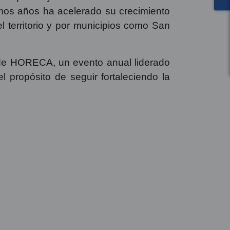
 destino turístico en desarrollo y de
en el tejido social. Frente a ello, Raúl
tander, manifestó que Topocoro es una
itamos a Cajasan por seguir invirtiendo
dereanos”.
desde la labor que hacen las cajas de
 de este territorio con formaciones,
 construir cemento, en Cajasan estamos
ora y la fauna del territorio y así lo
.
os que mayor formalización tiene en el
imos años ha acelerado su crecimiento
l territorio y por municipios como San