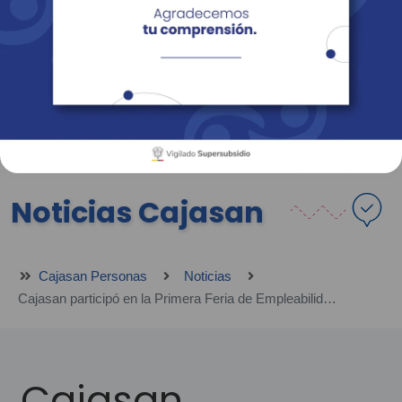
Empresas
Corporativo
Personas
Revista Fácil Vivir
Sedes
Directorio
Servicios En Línea
Noticias Cajasan
Cajasan Personas
Noticias
Cajasan participó en la Primera Feria de Empleabilidad en Bucaramanga
Cajasan