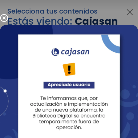
Selecciona tus contenidos
Estás viendo:
Cajasan
para personas
Para cambiar al contenido de tu interés más
adelante recuerda utilizar el menú
desplegable que se encuentra encima del
logo de Cajasan.
Entendido
Personas
Empresas
Corporativo