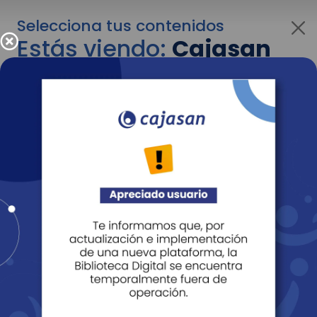
Selecciona tus contenidos
Estás viendo:
Cajasan
para personas
Para cambiar al contenido de tu interés más
adelante recuerda utilizar el menú
desplegable que se encuentra encima del
logo de Cajasan.
Entendido
Personas
Empresas
Corporativo