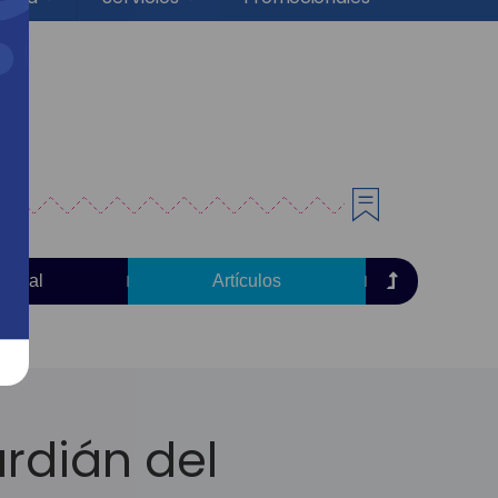
torial
Artículos
rdián del