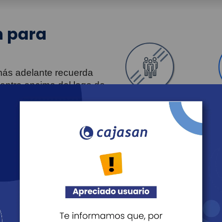
 para
 más adelante recuerda
uentra encima del logo de
Personas
Revista Fácil Vivir
Agéndate
Noticias
Recreación
Educación
Cultura