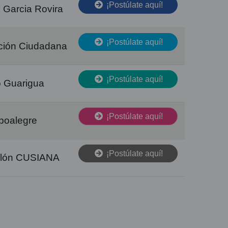
¡Postúlate aquí!
 Garcia Rovira
¡Postúlate aquí!
ación Ciudadana
¡Postúlate aquí!
 Guarigua
¡Postúlate aquí!
oalegre
¡Postúlate aquí!
salón CUSIANA