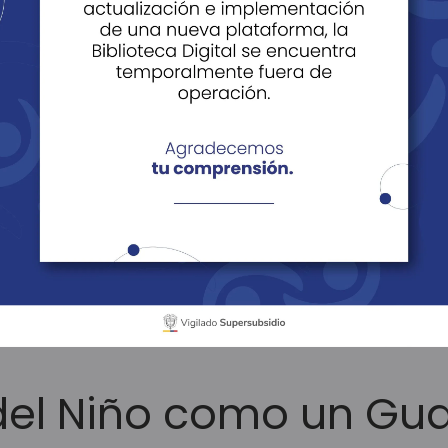
ácil Vivir
Noticias
Historias
Edi
tículos
Celebra el Día del Niño como un Guardián del Planeta
 del Niño como un Gua