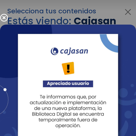
Selecciona tus contenidos
Estás viendo:
Cajasan
para personas
Para cambiar al contenido de tu interés más
adelante recuerda utilizar el menú
desplegable que se encuentra encima del
logo de Cajasan.
Entendido
Personas
Empresas
Corporativo