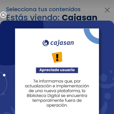
Selecciona tus contenidos
Estás viendo:
Cajasan
para personas
Para cambiar al contenido de tu interés más
adelante recuerda utilizar el menú
desplegable que se encuentra encima del
logo de Cajasan.
Entendido
Personas
Empresas
Corporativo