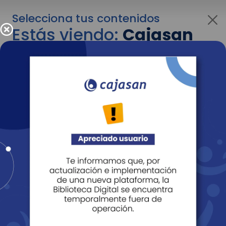
Selecciona tus contenidos
Estás viendo:
Cajasan
para personas
Para cambiar al contenido de tu interés más
adelante recuerda utilizar el menú
desplegable que se encuentra encima del
logo de Cajasan.
Entendido
Personas
Empresas
Corporativo