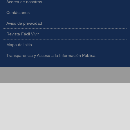
Acerca de nosotros
Contáctanos
Aviso de privacidad
Revista Fácil Vivir
Mapa del sitio
Transparencia y Acceso a la Información Pública
Copyright © 2026 - Todos los derechos reservados |
Diseñado por