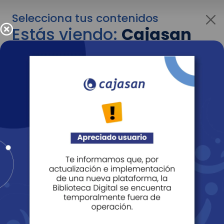
Selecciona tus contenidos
Estás viendo:
Cajasan
para personas
Para cambiar al contenido de tu interés más
adelante recuerda utilizar el menú
desplegable que se encuentra encima del
logo de Cajasan.
Entendido
Personas
Empresas
Corporativo