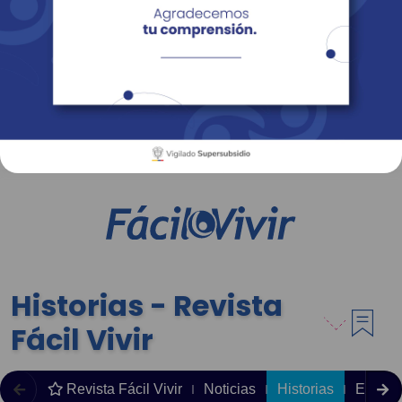
Empresas
Corporativo
Personas
Revista Fácil Vivir
Sedes
Directorio
Servicios En Línea
Historias - Revista
Fácil Vivir
Revista Fácil Vivir
Noticias
Historias
Editori