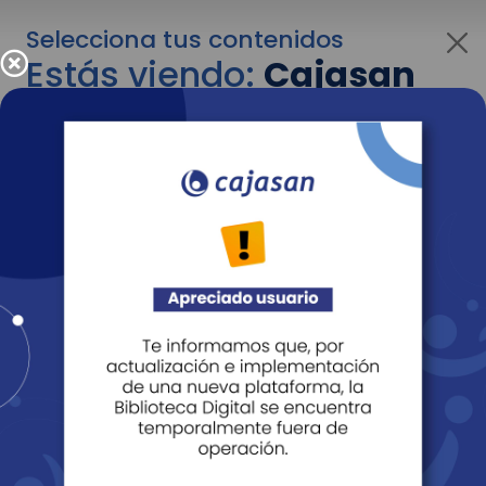
Selecciona tus contenidos
Estás viendo:
Cajasan
para personas
Para cambiar al contenido de tu interés más
adelante recuerda utilizar el menú
desplegable que se encuentra encima del
logo de Cajasan.
Entendido
Personas
Empresas
Corporativo