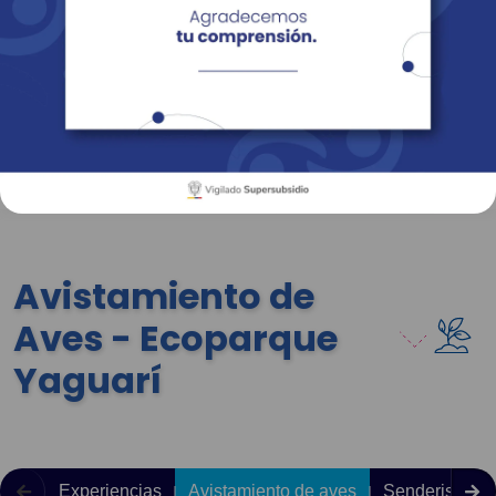
Empresas
Corporativo
Personas
Revista Fácil Vivir
Sedes
Directorio
Servicios En Línea
Avistamiento de
Aves - Ecoparque
Yaguarí
Experiencias
Avistamiento de aves
Senderismo