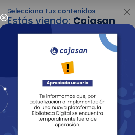
Selecciona tus contenidos
Estás viendo:
Cajasan
para personas
Para cambiar al contenido de tu interés más
adelante recuerda utilizar el menú
desplegable que se encuentra encima del
logo de Cajasan.
Entendido
Personas
Empresas
Corporativo