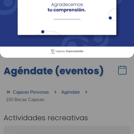
Empresas
Corporativo
Personas
Revista Fácil Vivir
Sedes
Directorio
Servicios En Línea
Agéndate (eventos)
Cajasan Personas
Agéndate
150 Becas Cajasan
Actividades recreativas