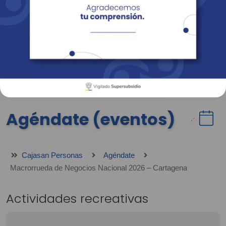
Empresas
Corporativo
Personas
Revista Fácil Vivir
Sedes
Directorio
Servicios En Línea
Agéndate (eventos)
Cajasan Personas
Agéndate
Macrorrueda de Negocios Nacional 2026 – Cartagena
Actividades recreativas