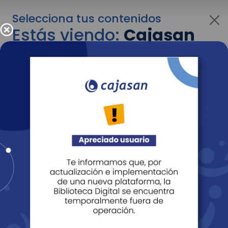
Selecciona tus contenidos
Estás viendo:
Cajasan
para personas
Para cambiar al contenido de tu interés más
adelante recuerda utilizar el menú
desplegable que se encuentra encima del
logo de Cajasan.
Entendido
Personas
Empresas
Corporativo