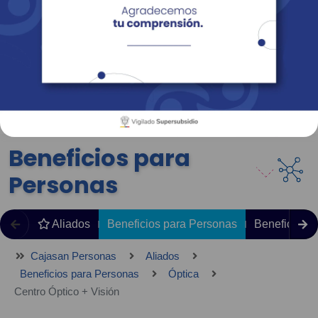
Empresas
Corporativo
Personas
Revista Fácil Vivir
Sedes
Directorio
Servicios En Línea
Beneficios para
Personas
Aliados
Beneficios para Personas
Beneficios 
Cajasan Personas
Aliados
Beneficios para Personas
Óptica
Centro Óptico + Visión