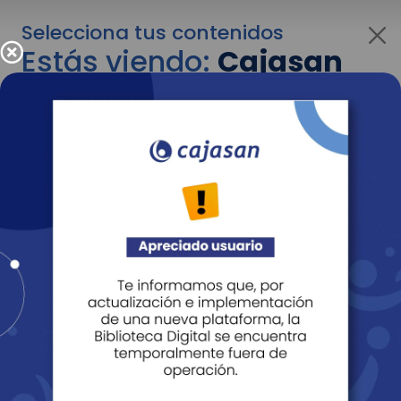
Selecciona tus contenidos
Estás viendo:
Cajasan
para personas
Para cambiar al contenido de tu interés más
adelante recuerda utilizar el menú
desplegable que se encuentra encima del
logo de Cajasan.
Entendido
Personas
Empresas
Corporativo