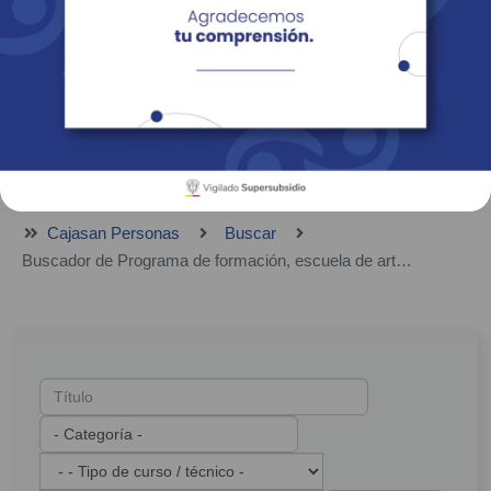
Empresas
Corporativo
Personas
Revista Fácil Vivir
Sedes
Directorio
Servicios En Línea
Cajasan Personas
Buscar
Buscador de Programa de formación, escuela de arte, escuela deportiva