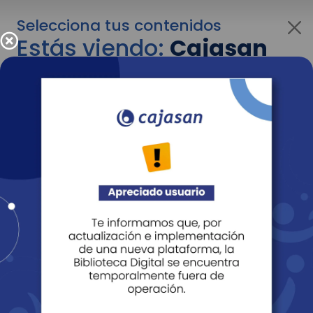
Selecciona tus contenidos
Estás viendo:
Cajasan
para personas
Para cambiar al contenido de tu interés más
adelante recuerda utilizar el menú
desplegable que se encuentra encima del
logo de Cajasan.
Entendido
Personas
Empresas
Corporativo