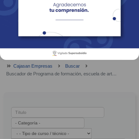
Empresas
Corporativo
Personas
Revista Fácil Vivir
Sedes
Directorio
Servicios En Línea
Cajasan Empresas
Buscar
Buscador de Programa de formación, escuela de arte, escuela deportiva