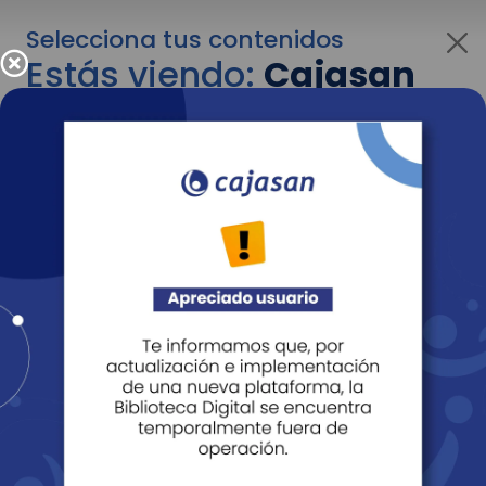
Selecciona tus contenidos
Estás viendo:
Cajasan
para empresas
Para cambiar al contenido de tu interés más
adelante recuerda utilizar el menú
desplegable que se encuentra encima del
logo de Cajasan.
Entendido
Personas
Empresas
Corporativo