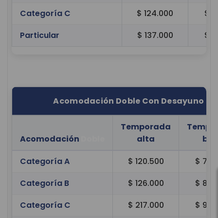
Categoría C
$ 124.000
$ 6
Particular
$ 137.000
$ 8
Acomodación Doble Con Desayuno
Temporada
Tempo
Acomodación
Doble
alta
baj
Categoría A
$ 120.500
$ 79.
Categoría B
$ 126.000
$ 83.
Categoría C
$ 217.000
$ 90.