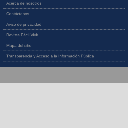
Acerca de nosotros
Contáctanos
Aviso de privacidad
Revista Fácil Vivir
Mapa del sitio
Transparencia y Acceso a la Información Pública
Copyright © 2026 - Todos los derechos reservados |
Diseñado por