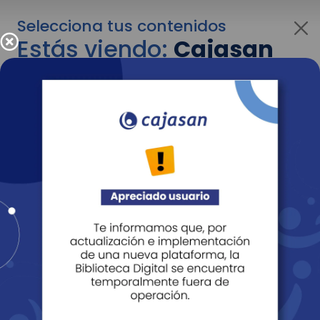
Selecciona tus contenidos
Estás viendo:
Cajasan
para personas
Para cambiar al contenido de tu interés más
adelante recuerda utilizar el menú
desplegable que se encuentra encima del
logo de Cajasan.
Entendido
Personas
Empresas
Corporativo