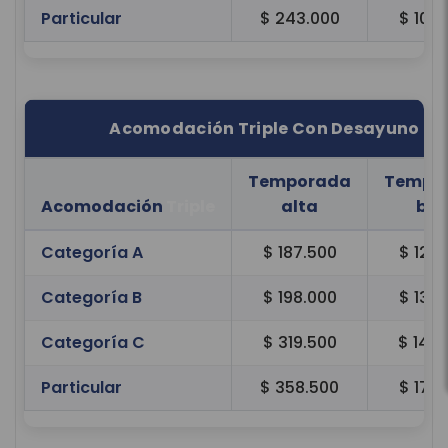
Particular
$ 243.000
$ 106
Acomodación Triple Con Desayuno
Temporada
Tempo
Acomodación
Triple
alta
baj
Categoría A
$ 187.500
$ 126
Categoría B
$ 198.000
$ 132
Categoría C
$ 319.500
$ 147
Particular
$ 358.500
$ 172