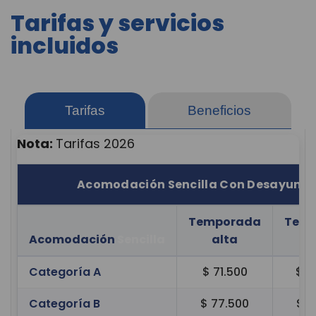
Tarifas y servicios
incluidos
Tarifas
Beneficios
Nota:
Tarifas 2026
Acomodación Sencilla Con Desayuno
Temporada
Tem
Acomodación
Sencilla
alta
b
Categoría A
$ 71.500
$ 4
Categoría B
$ 77.500
$ 4