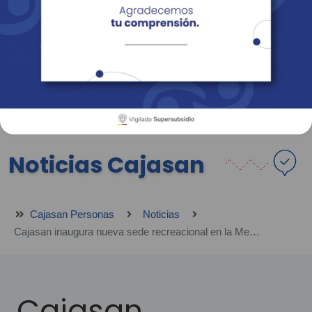
Empresas
Corporativo
Personas
Revista Fácil Vivir
Sedes
Directorio
Servicios En Línea
Noticias Cajasan
Cajasan Personas
Noticias
Cajasan inaugura nueva sede recreacional en la Mesa de Los Santos
Cajasan