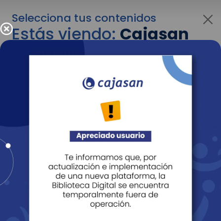
Selecciona tus contenidos
Estás viendo:
Cajasan
para personas
Para cambiar al contenido de tu interés más
adelante recuerda utilizar el menú
desplegable que se encuentra encima del
logo de Cajasan.
Entendido
Personas
Empresas
Corporativo