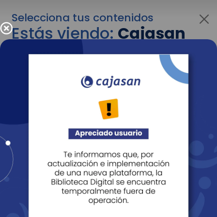
Selecciona tus contenidos
Estás viendo:
Cajasan
para personas
Para cambiar al contenido de tu interés más
adelante recuerda utilizar el menú
desplegable que se encuentra encima del
logo de Cajasan.
Entendido
Personas
Empresas
Corporativo